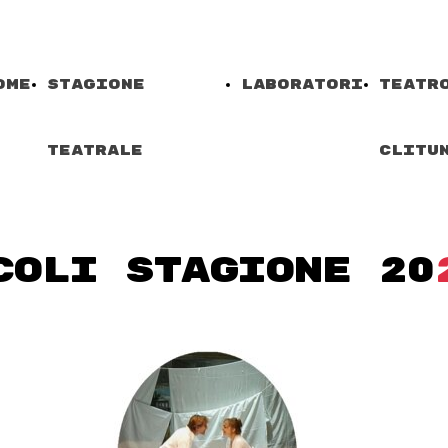
ome
Stagione
laboratori
Teatr
Teatrale
Clitu
Spettacoli
Trevi
COLI STAGIONE 20