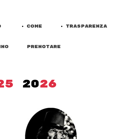
o
Come
Trasparenza
nno
prenotare
25
20
26