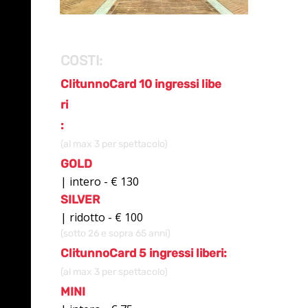
COSTI:
ClitunnoCard 10 ingressi libe
ri
:
(al max 3 per spettacolo)
GOLD
| intero - € 130
SILVER
| ridotto - € 100
(sotto 26 e sopra 65 anni)
ClitunnoCard 5 ingressi liberi:
(al max 3 per spettacolo)
MINI