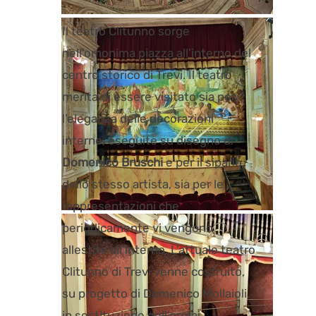
Il teatro Clitunno sorge
nell’omonima piazza all’interno del
centro storico di Trevi. Il teatro
merita di essere visitato sia per
l’eleganza delle decorazioni
interne, eseguite su disegno di
Domenico Bruschi
e per il sipario,
dello stesso artista, sia per le
rappresentazioni che
periodicamente vi vengono
allestite all’interno. L’attuale teatro
Clitunno di Trevi venne costruito,
su progetto di Domenico Mollaioli,
in sostituzione dell’ormai