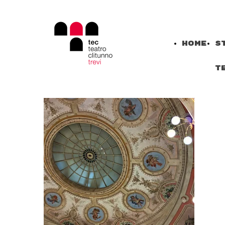
Home
S
T