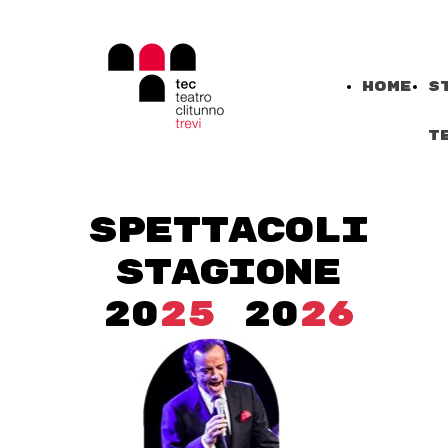
Home
S
T
SPETTACOLI
STAGIONE
20
25
20
26